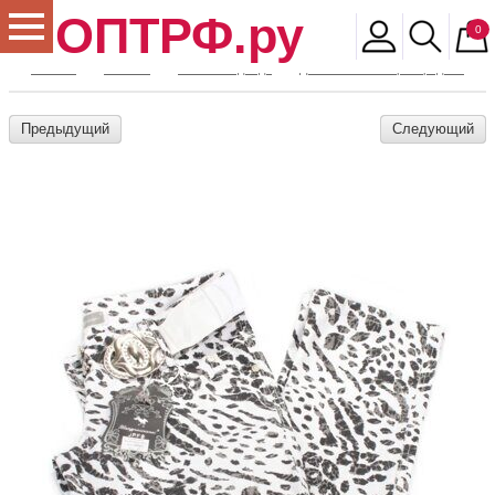
ОПТРФ.ру
0
Главная
Магазин
Женская одежда
Джинсы женские распродажа
Предыдущий
Следующий