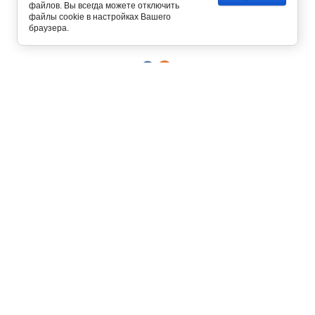
файлов. Вы всегда можете отключить
Copyright © 2012 - 2026
файлы cookie в настройках Вашего
Интернет магазин одежды
браузера.
129327, г. Москва,
ул. Осташковская, д. 22
График работы офиса и склада
Пн-Пт с 10:00 до 19:00
8 (800) 700-58-69
Бесплатный звонок по всей России
8 (495) 227-93-37
8 (925) 664-56-63
Позвонить / написать в
MAX
Интернет-магазин принимает
заказы круглосуточно и без
выходных!
О КОМПАНИИ
КОНТАКТЫ
УСЛОВИЯ РАБОТЫ
ОПЛАТА
РЕШИТЬ ПРОБЛЕМУ