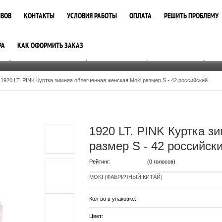
ЫВОВ
КОНТАКТЫ
УСЛОВИЯ РАБОТЫ
ОПЛАТА
РЕШИТЬ ПРОБЛЕМУ
РА
КАК ОФОРМИТЬ ЗАКАЗ
БОЛЬШИЕ РАЗМЕРЫ
РАСПРОДАЖА
АКСЕССУАРЫ
ПРА
1920 LT. PINK Куртка зимняя облегченная женская Moki размер S - 42 российский
1920 LT. PINK Куртка з
размер S - 42 российск
Рейтинг:
(0 голосов)
MOKI (ФАБРИЧНЫЙ КИТАЙ)
Кол-во в упаковке:
Цвет: