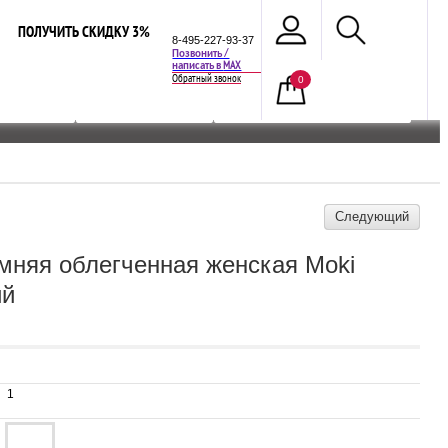
ПОЛУЧИТЬ СКИДКУ 3%
8-495-227-93-37
Позвонить /
MAX
написать в
Обратный звонок
0
ЙС-ЛИСТ
АРХИВ МОДЕЛЕЙ
ОБУВЬ НА KUPITEOPTOM.RU
Следующий
имняя облегченная женская Moki
ий
1