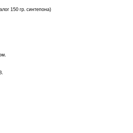
лог 150 гр. синтепона)
ом.
3.