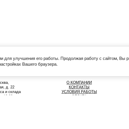
ии для улучшения его работы. Продолжая работу с сайтом, Вы 
настройках Вашего браузера.
сква,
О КОМПАНИИ
я, д. 22
КОНТАКТЫ
са и склада
УСЛОВИЯ РАБОТЫ
до 19:00
ОПЛАТА
58-69
РЕШИТЬ ПРОБЛЕМУ
о всей России
ПОЛУЧИТЬ СКИДКУ 3%
93-37
ДОСТАВКА
56-63
ВОЗВРАТ ТОВАРА
КНИГА ОТЗЫВОВ
сать в
MAX
 принимает
Пользовательское соглашение