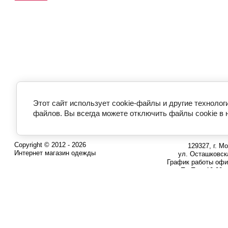
Этот сайт использует cookie-файлы и другие технолог
файлов. Вы всегда можете отключить файлы cookie в 
Copyright © 2012 - 2026
129327, г. Мо
Интернет магазин одежды
ул. Осташковска
График работы офи
Пн-Пт с 10:00 
8 (800) 700-
Бесплатный звонок п
8 (495) 227-
8 (925) 664-
Позвонить / напи
Интернет-магазин