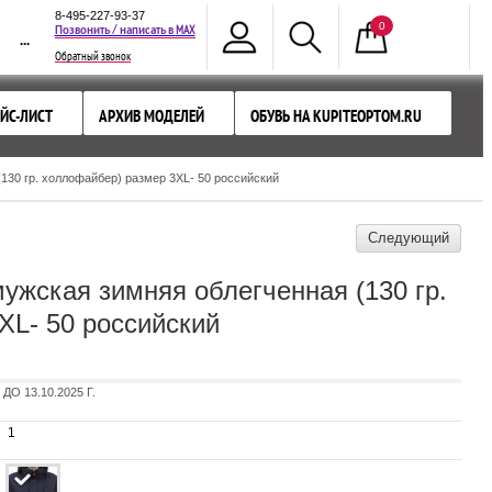
8-495-227-93-37
0
MAX
Позвонить / написать в
...
Обратный звонок
ЙС-ЛИСТ
АРХИВ МОДЕЛЕЙ
ОБУВЬ НА KUPITEOPTOM.RU
130 гр. холлофайбер) размер 3XL- 50 российский
Следующий
ужская зимняя облегченная (130 гр.
XL- 50 российский
 13.10.2025 Г.
1