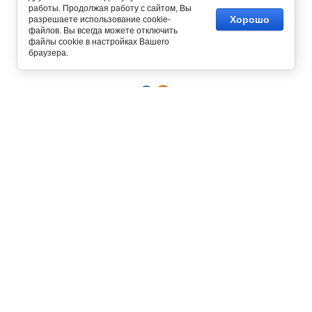
работы. Продолжая работу с сайтом, Вы
Хорошо
разрешаете использование cookie-
файлов. Вы всегда можете отключить
Copyright © 2012 - 2026
файлы cookie в настройках Вашего
Интернет магазин одежды
браузера.
129327, г. Москва,
ул. Осташковская, д. 22
График работы офиса и склада
Пн-Пт с 10:00 до 19:00
8 (800) 700-58-69
Бесплатный звонок по всей России
8 (495) 227-93-37
8 (925) 664-56-63
Позвонить / написать в
MAX
Интернет-магазин принимает
заказы круглосуточно и без
выходных!
О КОМПАНИИ
КОНТАКТЫ
УСЛОВИЯ РАБОТЫ