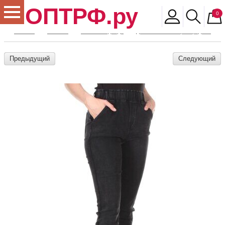
ОПТРФ.ру
0
Главная
Магазин
Женская одежда
Джинсы женские распродажа
Предыдущий
Следующий