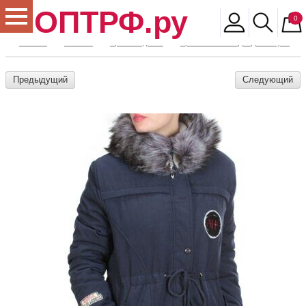
ОПТРФ.ру
0
Главная
Магазин
Архив моделей
Архив женской одежды и обуви
Предыдущий
Следующий