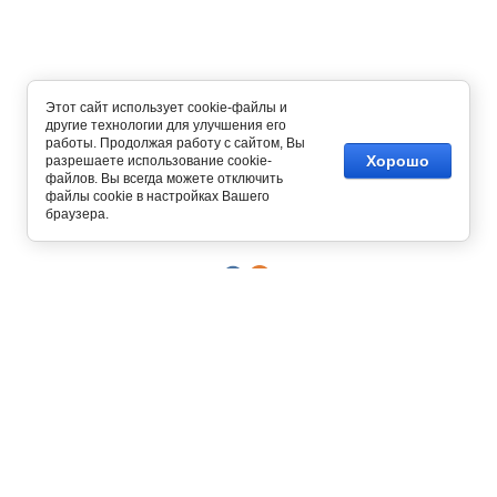
Этот сайт использует cookie-файлы и
другие технологии для улучшения его
работы. Продолжая работу с сайтом, Вы
Хорошо
разрешаете использование cookie-
файлов. Вы всегда можете отключить
Copyright © 2012 - 2026
файлы cookie в настройках Вашего
Интернет магазин одежды
браузера.
129327, г. Москва,
ул. Осташковская, д. 22
График работы офиса и склада
Пн-Пт с 10:00 до 19:00
8 (800) 700-58-69
Бесплатный звонок по всей России
8 (495) 227-93-37
8 (925) 664-56-63
Позвонить / написать в
MAX