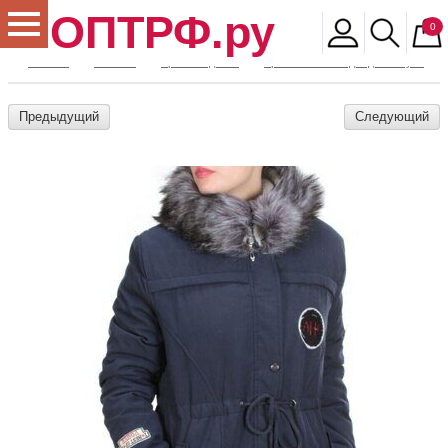
ОПТРФ.ру
0
Главная
Магазин
Архив моделей
Архив женской одежды и обуви
Предыдущий
Следующий