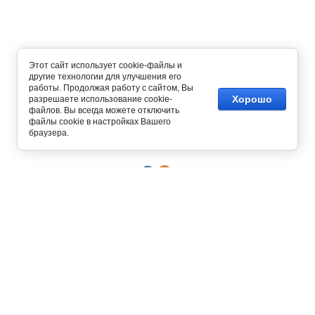
Этот сайт использует cookie-файлы и
другие технологии для улучшения его
работы. Продолжая работу с сайтом, Вы
Хорошо
разрешаете использование cookie-
файлов. Вы всегда можете отключить
Copyright © 2012 - 2026
файлы cookie в настройках Вашего
Интернет магазин одежды
браузера.
129327, г. Москва,
ул. Осташковская, д. 22
График работы офиса и склада
Пн-Пт с 10:00 до 19:00
8 (800) 700-58-69
Бесплатный звонок по всей России
8 (495) 227-93-37
8 (925) 664-56-63
Позвонить / написать в
MAX