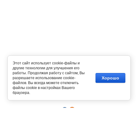
Этот сайт использует cookie-файлы и
другие технологии для улучшения его
работы. Продолжая работу с сайтом, Вы
Хорошо
разрешаете использование cookie-
файлов. Вы всегда можете отключить
Copyright © 2012 - 2026
файлы cookie в настройках Вашего
Интернет магазин одежды
браузера.
129327, г. Москва,
ул. Осташковская, д. 22
График работы офиса и склада