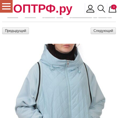
ОПТРФ.ру
0
Главная
Магазин
Архив моделей
Архив женской одежды и обуви
Предыдущий
Следующий