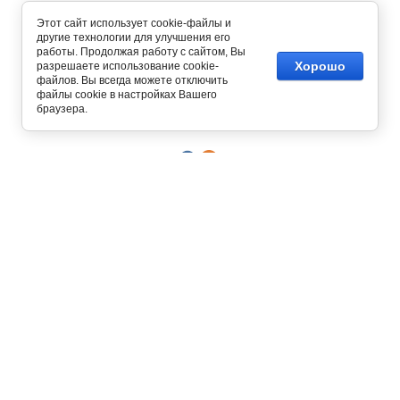
Этот сайт использует cookie-файлы и
другие технологии для улучшения его
работы. Продолжая работу с сайтом, Вы
Хорошо
разрешаете использование cookie-
файлов. Вы всегда можете отключить
Copyright © 2012 - 2026
файлы cookie в настройках Вашего
Интернет магазин одежды
браузера.
129327, г. Москва,
ул. Осташковская, д. 22
График работы офиса и склада
Пн-Пт с 10:00 до 19:00
8 (800) 700-58-69
Бесплатный звонок по всей России
8 (495) 227-93-37
8 (925) 664-56-63
Позвонить / написать в
MAX
Интернет-магазин принимает
заказы круглосуточно и без
выходных!