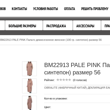
ЫВОВ
КОНТАКТЫ
УСЛОВИЯ РАБОТЫ
ОПЛАТА
РЕШИТЬ ПРОБЛЕМУ
БОЛЬШИЕ РАЗМЕРЫ
РАСПРОДАЖА
АКСЕССУАРЫ
ПРА
BM22913 PALE PINK Пальто демисезонное женское (100 гр. синтепон) размер 56
BM22913 PALE PINK Пал
синтепон) размер 56
Рейтинг:
(0 голосов)
OBRALITE (ФАБРИЧНЫЙ КИТАЙ) ДЕКЛАРАЦИЯ EAC Д
Кол-во в упаковке:
Цвет: