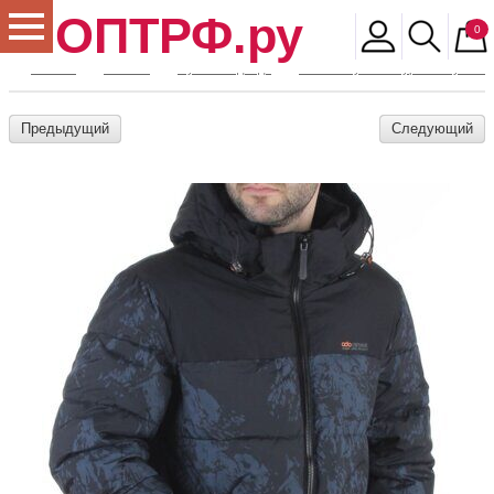
ОПТРФ.ру
0
Главная
Магазин
Мужская одежда
Зимние мужские куртки и пуховик
Предыдущий
Следующий