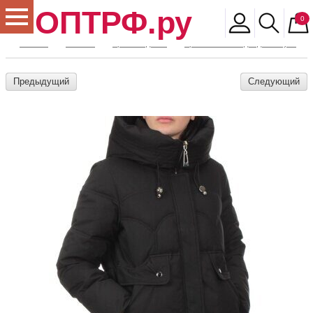
ОПТРФ.ру
0
Главная
Магазин
Архив моделей
Архив женской одежды и обуви
Предыдущий
Следующий