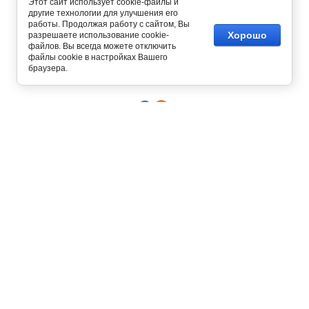
Этот сайт использует cookie-файлы и
другие технологии для улучшения его
работы. Продолжая работу с сайтом, Вы
Хорошо
разрешаете использование cookie-
файлов. Вы всегда можете отключить
Copyright © 2012 - 2026
файлы cookie в настройках Вашего
Интернет магазин одежды
браузера.
129327, г. Москва,
ул. Осташковская, д. 22
График работы офиса и склада
Пн-Пт с 10:00 до 19:00
8 (800) 700-58-69
Бесплатный звонок по всей России
8 (495) 227-93-37
8 (925) 664-56-63
Позвонить / написать в
MAX
Интернет-магазин принимает
заказы круглосуточно и без
выходных!
О КОМПАНИИ