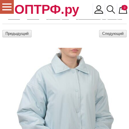
ОПТРФ.ру
0
Главная
Магазин
Архив моделей
Архив женской одежды и обуви
Предыдущий
Следующий