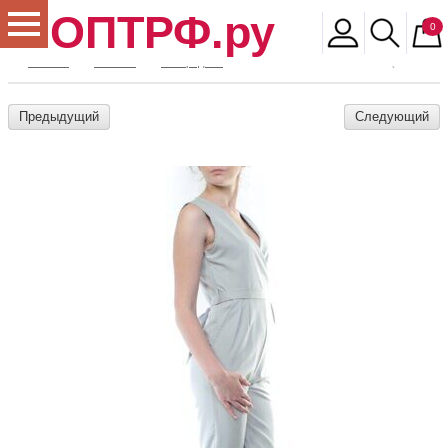
ОПТРФ.ру
0
Главная
Магазин
Распродажа
S2627 Комбинезон женский (ткань лайт
Предыдущий
Следующий