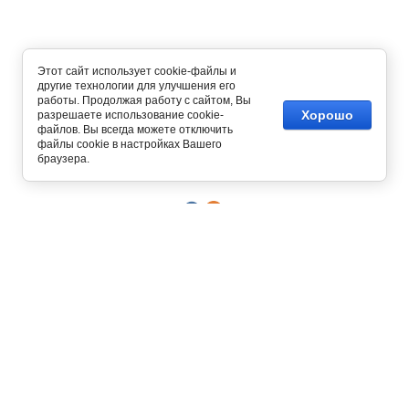
Этот сайт использует cookie-файлы и
другие технологии для улучшения его
работы. Продолжая работу с сайтом, Вы
Хорошо
разрешаете использование cookie-
файлов. Вы всегда можете отключить
Copyright © 2012 - 2026
файлы cookie в настройках Вашего
Интернет магазин одежды
браузера.
129327, г. Москва,
ул. Осташковская, д. 22
График работы офиса и склада
Пн-Пт с 10:00 до 19:00
8 (800) 700-58-69
Бесплатный звонок по всей России
8 (495) 227-93-37
8 (925) 664-56-63
Позвонить / написать в
MAX
Интернет-магазин принимает