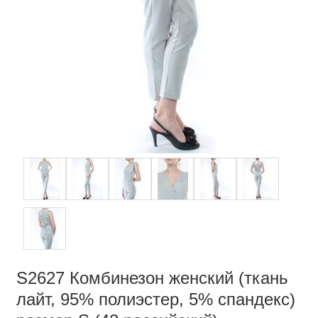
S2627 Комбинезон женский (ткань
лайт, 95% полиэстер, 5% спандекс)