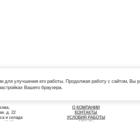
ии для улучшения его работы. Продолжая работу с сайтом, Вы 
настройках Вашего браузера.
сква,
О КОМПАНИИ
я, д. 22
КОНТАКТЫ
са и склада
УСЛОВИЯ РАБОТЫ
до 19:00
ОПЛАТА
58-69
РЕШИТЬ ПРОБЛЕМУ
о всей России
ПОЛУЧИТЬ СКИДКУ 3%
93-37
ДОСТАВКА