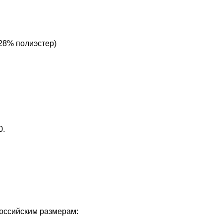
28% полиэстер)
0.
российским размерам: