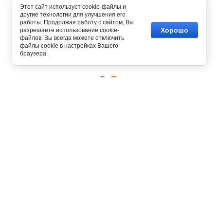
Этот сайт использует cookie-файлы и
другие технологии для улучшения его
работы. Продолжая работу с сайтом, Вы
Хорошо
разрешаете использование cookie-
файлов. Вы всегда можете отключить
Copyright © 2012 - 2026
файлы cookie в настройках Вашего
Интернет магазин одежды
браузера.
129327, г. Москва,
ул. Осташковская, д. 22
График работы офиса и склада
Пн-Пт с 10:00 до 19:00
8 (800) 700-58-69
Бесплатный звонок по всей России
8 (495) 227-93-37
8 (925) 664-56-63
Позвонить / написать в
MAX
Интернет-магазин принимает
заказы круглосуточно и без
выходных!
О КОМПАНИИ