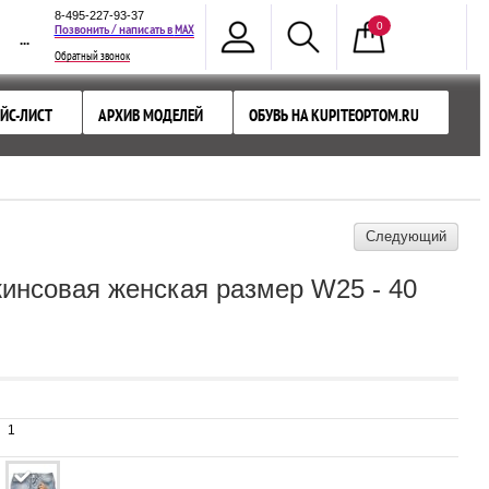
8-495-227-93-37
0
MAX
Позвонить / написать в
...
Обратный звонок
ЙС-ЛИСТ
АРХИВ МОДЕЛЕЙ
ОБУВЬ НА KUPITEOPTOM.RU
Следующий
нсовая женская размер W25 - 40
1