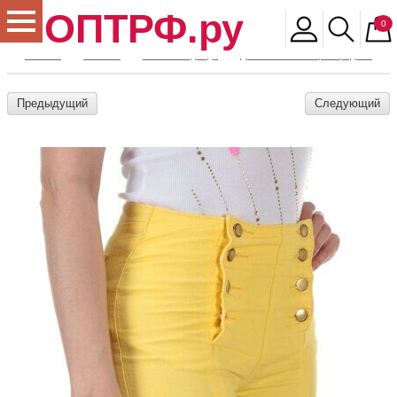
ОПТРФ.ру
0
Главная
Магазин
Женская одежда
Джинсы женские распродажа
Предыдущий
Следующий