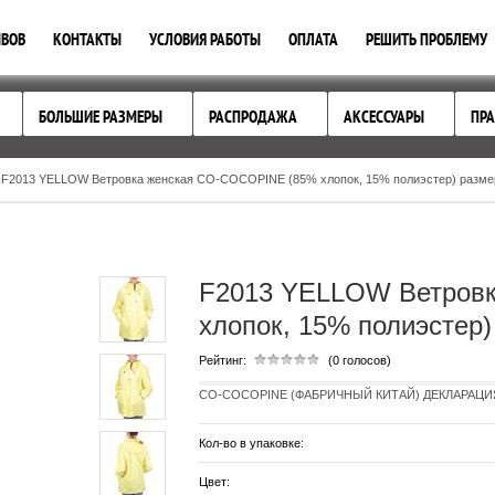
ЫВОВ
КОНТАКТЫ
УСЛОВИЯ РАБОТЫ
ОПЛАТА
РЕШИТЬ ПРОБЛЕМУ
БОЛЬШИЕ РАЗМЕРЫ
РАСПРОДАЖА
АКСЕССУАРЫ
ПРА
F2013 YELLOW Ветровка женская CO-COCOPINE (85% хлопок, 15% полиэстер) размер 
F2013 YELLOW Ветров
хлопок, 15% полиэстер)
Рейтинг:
(0 голосов)
CO-COCOPINE (ФАБРИЧНЫЙ КИТАЙ) ДЕКЛАРАЦИЯ E
Кол-во в упаковке:
Цвет: