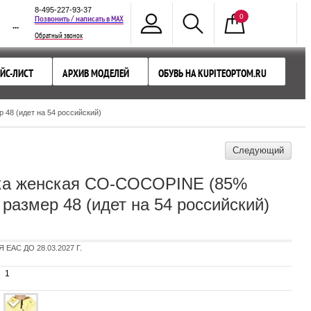
8-495-227-93-37
0
MAX
Позвонить / написать в
...
Обратный звонок
ЙС-ЛИСТ
АРХИВ МОДЕЛЕЙ
ОБУВЬ НА KUPITEOPTOM.RU
48 (идет на 54 российский)
Следующий
ка женская CO-COCOPINE (85%
 размер 48 (идет на 54 российский)
AC ДО 28.03.2027 Г.
1