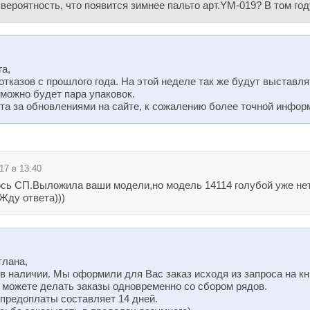
вероятность, что появится зимнее пальто арт.YM-019? В том год
а,
отказов с прошлого года. На этой неделе так же будут выставл
зможно будет пара упаковок.
а за обновлениями на сайте, к сожалению более точной инфор
17 в 13:40
ь СП.Выложила ваши модели,но модель 14114 голубой уже нет 
Жду ответа)))
тлана,
в наличии. Мы оформили для Вас заказ исходя из запроса на кн
, можете делать заказы одновременно со сбором рядов.
 предоплаты составляет 14 дней.