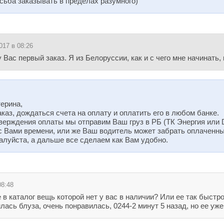
сьба заказывать в пределах разумного)
017 в 08:26
у Вас первый заказ. Я из Белоруссии, как и с чего мне начинат
ерина,
каз, дождаться счета на оплату и оплатить его в любом банке.
верждения оплаты мы отправим Ваш груз в РБ (ТК Энергия или
с Вами времени, или же Ваш водитель может забрать оплаченны
алуйста, а дальше все сделаем как Вам удобно.
08:48
в каталог вещь которой нет у вас в наличии? Или ее так быстро
ась блуза, очень понравилась, 0244-2 минут 5 назад, но ее уже