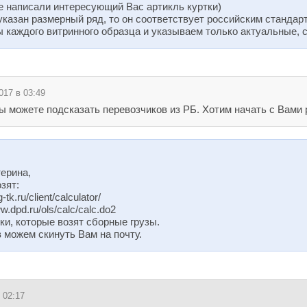
 написали интересующий Вас артикль куртки)
 указан размерный ряд, то он соответствует российским стандар
каждого витринного образца и указываем только актуальные, 
017 в 03:49
 можете подсказать перевозчиков из РБ. Хотим начать с Вами 
ерина,
зят:
-tk.ru/client/calculator/
.dpd.ru/ols/calc/calc.do2
ики, которые возят сборные грузы.
можем скинуть Вам на почту.
 02:17