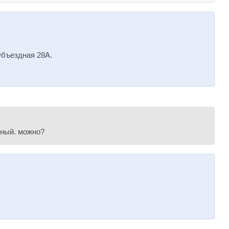
Объездная 28А.
рный. можно?