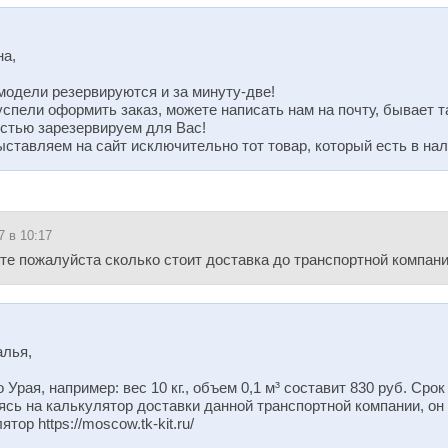
на,
модели резервируются и за минуту-две!
успели оформить заказ, можете написать нам на почту, бывает т
стью зарезервируем для Вас!
выставляем на сайт исключительно тот товар, который есть в на
7 в 10:17
е пожалуйста сколько стоит доставка до транспортной компании
алья,
 Урая, например: вес 10 кг., объем 0,1 м³ составит 830 руб. Срок
ясь на калькулятор доставки данной транспортной компании, он 
тор https://moscow.tk-kit.ru/