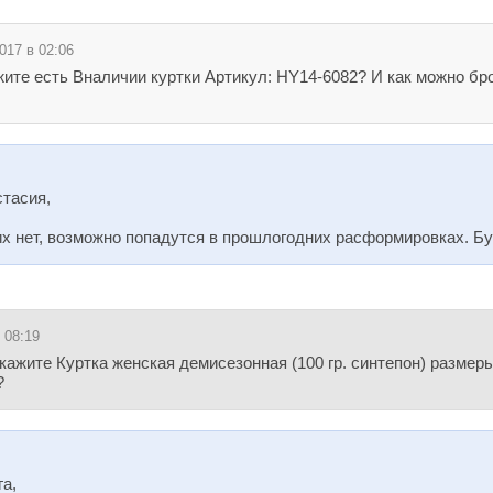
017 в 02:06
ите есть Вналичии куртки Артикул: HY14-6082? И как можно бр
тасия,
х нет, возможно попадутся в прошлогодних расформировках. Бу
 08:19
кажите Куртка женская демисезонная (100 гр. синтепон) размеры
?
а,