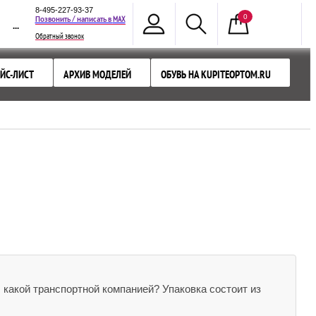
8-495-227-93-37
0
MAX
Позвонить / написать в
...
Обратный звонок
ЙС-ЛИСТ
АРХИВ МОДЕЛЕЙ
ОБУВЬ НА KUPITEOPTOM.RU
 какой транспортной компанией? Упаковка состоит из