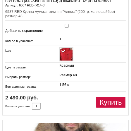
DSG DONG (ФАБРИЧНЫЙ КИТАЙ) ДЕКЛАРАЦИЯ EAC ДО 14.09.2027 Г.
Артикул: 6587 RED (R14-3)
6587 RED Куртка мужская зимняя "Аляска" (200 гр. холлофайбер)
размер 48
Добавить к сравнению
1
Кол-во в упаковке:
Цвет
Красный
Цвет в заказе:
Размер 48
Выбрать размер:
1.56 кг.
Вес единицы товара:
2 490.00 руб.
Купить
Кол-во в упаковке: