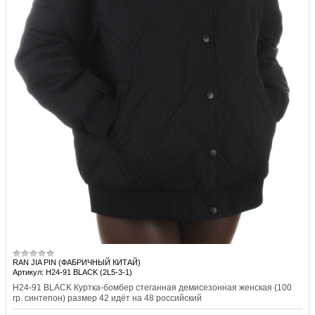
RAN JIA PIN (ФАБРИЧНЫЙ КИТАЙ)
Артикул: H24-91 BLACK (2L5-3-1)
H24-91 BLACK Куртка-бомбер стеганная демисезонная женская (100
гр. синтепон) размер 42 идёт на 48 российский